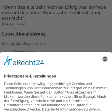
“Wenn das alte Jahr reich an Erfolg war, so freue
dich auf das neue. War es aber schlecht, dann
erst recht”.
(Karl-Heinz Söhler).
Letzte Aktualisierung
Montag, 22. Dezember 2025
Aktuelle Seite:
Startseite
Archiv
2. Infobrief zum Verein BürgerBus Neuenkirchen e.V.
Kontakt
BürgerBus Neuenkirchen e.V.
Claus Manicke (1. Vorsitzender)
Uppen Drohm 17
29643 Neuenkirchen