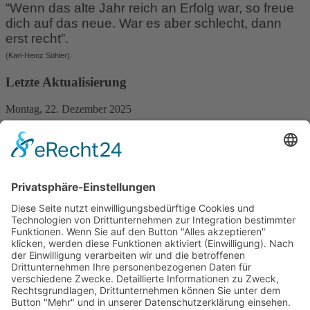
“Wenn das alte Jahr reich an Erfolg war, so freue
dich auf das neue. War es aber schlecht, dann
erst recht”.
(Karl-Heinz Söhler).
Letzte Aktualisierung
Montag, 22. Dezember 2025
Aktuelle Seite:
Startseite
Der Verein
Kontakt
BürgerBus Neuenkirchen e.V.
Claus Manicke (1. Vorsitzender)
Uppen Drohm 17
29643 Neuenkirchen
Tel:
01520 5 88 94 21