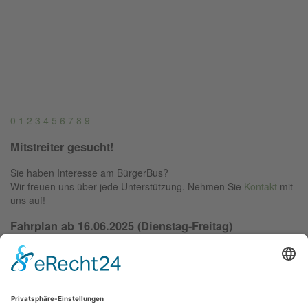
0
1
2
3
4
5
6
7
8
9
Mitstreiter gesucht!
Sie haben Interesse am BürgerBus?
Wir freuen uns über jede Unterstützung. Nehmen Sie
Kontakt
mit
uns auf!
Fahrplan ab 16.06.2025 (Dienstag-Freitag)
“Wenn das alte Jahr reich an Erfolg war, so freue
dich auf das neue. War es aber schlecht, dann