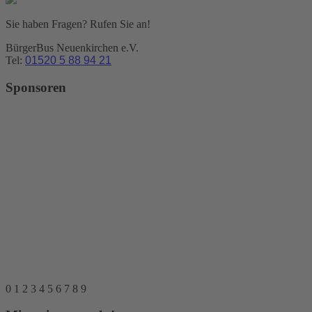
Sie haben Fragen? Rufen Sie an!
BürgerBus Neuenkirchen e.V.
Tel:
01520 5 88 94 21
Sponsoren
0
1
2
3
4
5
6
7
8
9